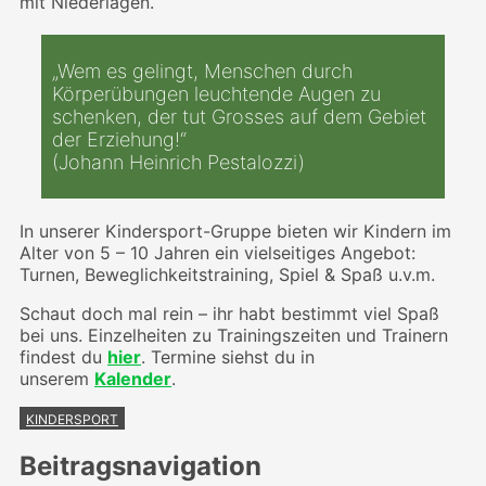
mit Niederlagen.
„Wem es gelingt, Menschen durch
Körperübungen leuchtende Augen zu
schenken, der tut Grosses auf dem Gebiet
der Erziehung!“
(Johann Heinrich Pestalozzi)
In unserer Kindersport-Gruppe bieten wir Kindern im
Alter von 5 – 10 Jahren ein vielseitiges Angebot:
Turnen, Beweglichkeitstraining, Spiel & Spaß u.v.m.
Schaut doch mal rein – ihr habt bestimmt viel Spaß
bei uns. Einzelheiten zu Trainingszeiten und Trainern
findest du
hier
. Termine siehst du in
unserem
Kalender
.
KINDERSPORT
Beitragsnavigation