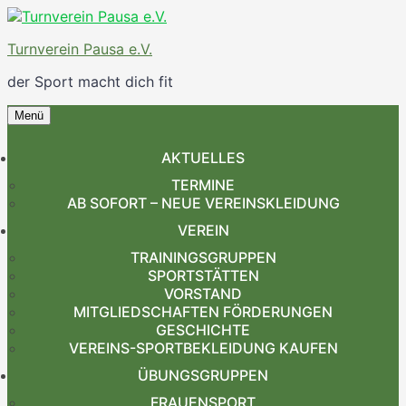
Zum
Inhalt
Turnverein Pausa e.V.
springen
der Sport macht dich fit
Menü
Zum
Inhalt
AKTUELLES
springen
TERMINE
AB SOFORT – NEUE VEREINSKLEIDUNG
VEREIN
TRAININGSGRUPPEN
SPORTSTÄTTEN
VORSTAND
MITGLIEDSCHAFTEN FÖRDERUNGEN
GESCHICHTE
VEREINS-SPORTBEKLEIDUNG KAUFEN
ÜBUNGSGRUPPEN
FRAUENSPORT