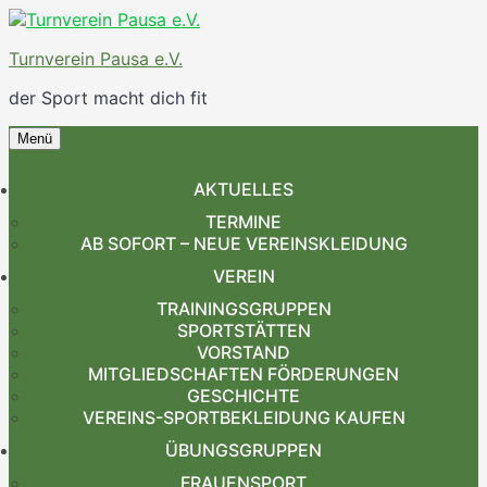
Zum
Inhalt
Turnverein Pausa e.V.
springen
der Sport macht dich fit
Menü
Zum
Inhalt
AKTUELLES
springen
TERMINE
AB SOFORT – NEUE VEREINSKLEIDUNG
VEREIN
TRAININGSGRUPPEN
SPORTSTÄTTEN
VORSTAND
MITGLIEDSCHAFTEN FÖRDERUNGEN
GESCHICHTE
VEREINS-SPORTBEKLEIDUNG KAUFEN
ÜBUNGSGRUPPEN
FRAUENSPORT