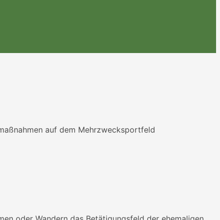
Baumaßnahmen auf dem Mehrzwecksportfeld
immen oder Wandern das Betätigungsfeld der ehemaligen