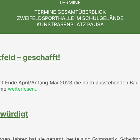
TERMINE
TERMINE GESAMTÜBERBLICK
ZWEIFELDSPORTHALLE IM SCHULGELÄNDE
KUNSTRASENPLATZ PAUSA
eld – geschafft!
n hat Ende April/Anfang Mai 2023 die noch ausstehenden 
hme
weiterlesen…
ewürdigt
jungen Jahren hat sie geturnt, heute sind Gymnastik, Schw