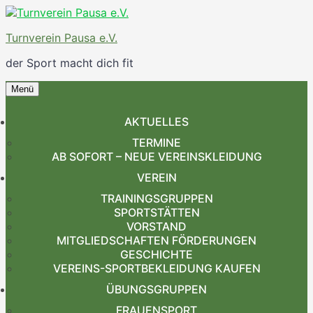
Zum
Inhalt
Turnverein Pausa e.V.
springen
der Sport macht dich fit
Menü
Zum
Inhalt
AKTUELLES
springen
TERMINE
AB SOFORT – NEUE VEREINSKLEIDUNG
VEREIN
TRAININGSGRUPPEN
SPORTSTÄTTEN
VORSTAND
MITGLIEDSCHAFTEN FÖRDERUNGEN
GESCHICHTE
VEREINS-SPORTBEKLEIDUNG KAUFEN
ÜBUNGSGRUPPEN
FRAUENSPORT